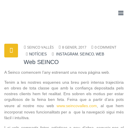
Togg
navi
SEINCO VALLÈS
8 GENER, 2017
0 COMMENT
,
,
NOTÍCIES
INSTAGRAM
SEINCO
WEB
Web SEINCO
A Seinco comencem l’any estrenant una nova pàgina web.
Tenim a les nostres esquenes una breu però intensa trajectòria
en obres de tota classe que amb la confiança depositada pels
nostres clients hem fet realitat. Ens sobren els motius per estar
orgullosos de la feina ben feta. Feina que a partir d’ara pots
veure al nostre nou web
www.seincovalles.com
, al que hem
incorporat noves funcionalitats per a que la navegació sigui més
fàcil i intuïtiva.
I si vols compartir fotos artísticas a peu d’obra, segueix-nos el