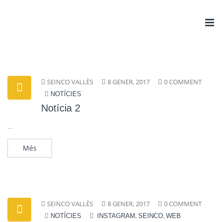
Togg
navi
SEINCO VALLÈS
8 GENER, 2017
0 COMMENT
NOTÍCIES
Notícia 2
...
Més
SEINCO VALLÈS
8 GENER, 2017
0 COMMENT
,
,
NOTÍCIES
INSTAGRAM
SEINCO
WEB