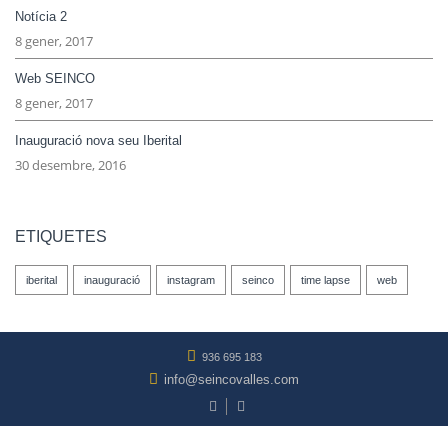
Notícia 2
8 gener, 2017
Web SEINCO
8 gener, 2017
Inauguració nova seu Iberital
30 desembre, 2016
ETIQUETES
iberital
inauguració
instagram
seinco
time lapse
web
936 695 183
info@seincovalles.com
© 2017 Seinco Vallès SL | Todos los derechos reservados.