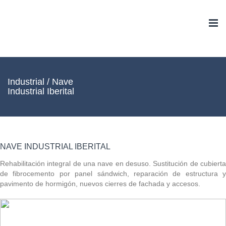
Togg
navi
Industrial / Nave
Industrial Iberital
NAVE INDUSTRIAL IBERITAL
Rehabilitación integral de una nave en desuso. Sustitución de cubierta
de fibrocemento por panel sándwich, reparación de estructura y
pavimento de hormigón, nuevos cierres de fachada y accesos.
_